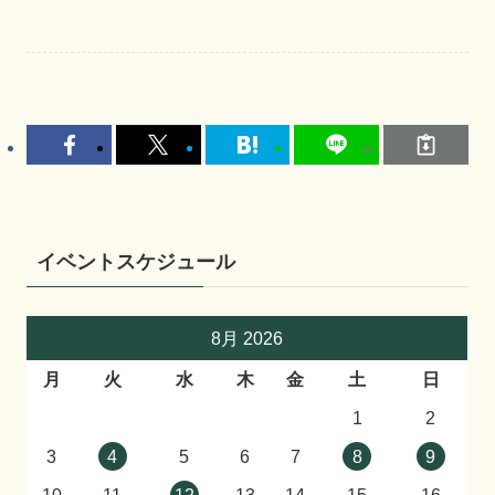
イベントスケジュール
8月 2026
月
火
水
木
金
土
日
1
2
3
4
5
6
7
8
9