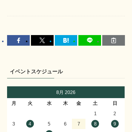
イベントスケジュール
8月 2026
月
火
水
木
金
土
日
1
2
3
4
5
6
7
8
9