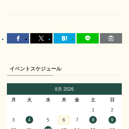
イベントスケジュール
8月 2026
月
火
水
木
金
土
日
1
2
3
4
5
6
7
8
9