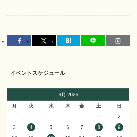
イベントスケジュール
8月 2026
月
火
水
木
金
土
日
1
2
3
4
5
6
7
8
9